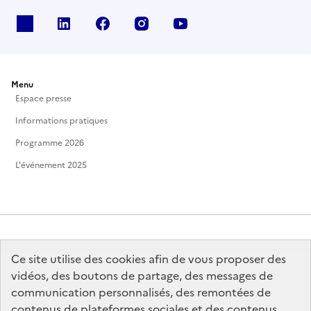
X
Linkedin
Facebook
Instagram
Youtube
Menu
Espace presse
Informations pratiques
Programme 2026
L'événement 2025
Ce site utilise des cookies afin de vous proposer des
MINISTÈRE
DE LA CULTURE
vidéos, des boutons de partage, des messages de
communication personnalisés, des remontées de
contenus de plateformes sociales et des contenus