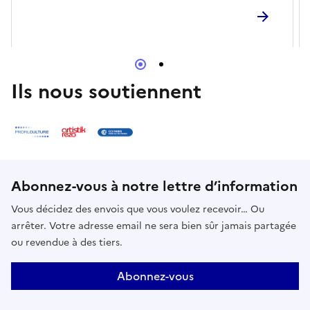
tilleuls centenaires. Habité toute l’année, il est
entièrement meublé et recèle de nombreux
portraits et souvenirs de famille. Du salon d’été à la
bibliothèque en passant par le salon vert et la salle à
manger, son décor intérieur témoigne d’un art de
Ils nous soutiennent
vivre raffiné et délicat.
Abonnez-vous à notre lettre d’information
Vous décidez des envois que vous voulez recevoir… Ou
arrêter. Votre adresse email ne sera bien sûr jamais partagée
ou revendue à des tiers.
Abonnez-vous