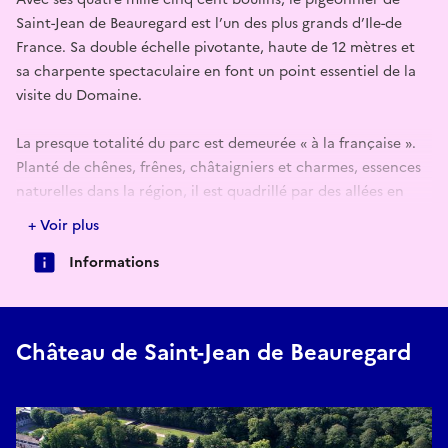
Saint-Jean de Beauregard est l’un des plus grands d’Ile-de
France. Sa double échelle pivotante, haute de 12 mètres et
sa charpente spectaculaire en font un point essentiel de la
visite du Domaine.
La presque totalité du parc est demeurée « à la française ».
Planté de chênes, frênes, châtaigniers et charmes, essences
naturelles dans la région, il est quadrillé par des allées en
étoiles formant de belles perspectives, et, à leur
+ Voir plus
intersection, des clairières avec cabinet de verdure, si l’on en
Informations
croit les plans du XVIIIe siècle. Une partie du parc a été
transformée à l’anglaise au début du XIXe siècle, permettant
la création d’une pièce d’eau et l’introduction d’espèces
d’arbres nouvelles pour l’époque : cèdres, marronniers d’Inde
Château de Saint-Jean de Beauregard
notamment.