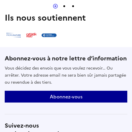
le rdv se fait au Champ de la Garde, au 18 rue
Anatole France 92000 Nanterre.Plan ici
Ils nous soutiennent
Abonnez-vous à notre lettre d’information
Vous décidez des envois que vous voulez recevoir… Ou
arrêter. Votre adresse email ne sera bien sûr jamais partagée
ou revendue à des tiers.
Abonnez-vous
Suivez-nous