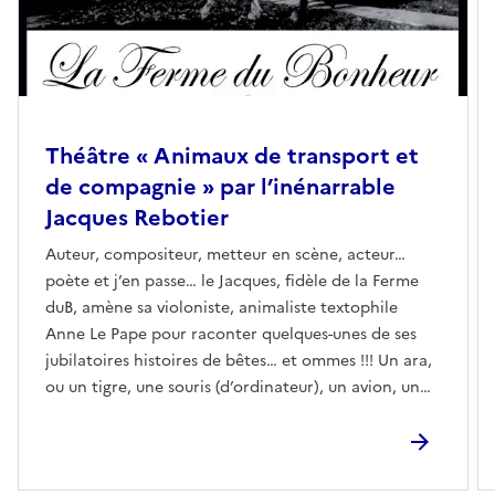
Théâtre « Animaux de transport et
de compagnie » par l’inénarrable
Jacques Rebotier
Auteur, compositeur, metteur en scène, acteur…
poète et j’en passe… le Jacques, fidèle de la Ferme
duB, amène sa violoniste, animaliste textophile
Anne Le Pape pour raconter quelques-unes de ses
jubilatoires histoires de bêtes… et ommes !!! Un ara,
ou un tigre, une souris (d’ordinateur), un avion, un
radiateur, une bombe B, une COP 29, allez savoir.Il
amène aussi le texte complet en livre publié au
Castor Astral avec les dessins de Wozniak du
Canard enchaîné… RebotYEAH d’Amour !!!Attention