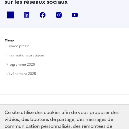
sur les réseaux sociaux
X
Linkedin
Facebook
Instagram
Youtube
Menu
Espace presse
Informations pratiques
Programme 2026
L'événement 2025
Ce site utilise des cookies afin de vous proposer des
MINISTÈRE
DE LA CULTURE
vidéos, des boutons de partage, des messages de
communication personnalisés, des remontées de