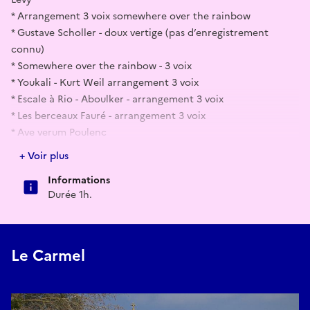
* Arrangement 3 voix somewhere over the rainbow
* Gustave Scholler - doux vertige (pas d’enregistrement
connu)
* Somewhere over the rainbow - 3 voix
* Youkali - Kurt Weil arrangement 3 voix
* Escale à Rio - Aboulker - arrangement 3 voix
* Les berceaux Fauré - arrangement 3 voix
* Ave verum Poulenc
* Trio Mendelssohn
+ Voir plus
* Tristesse Saint Saëns - solo soprano
Informations
* La chanson d’Azur et Azmar
Durée 1h.
Le Carmel