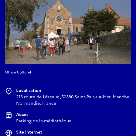
Office Culturel
Localisation
213 route de Lézeaux ,50380 Saint-Pair-sur-Mer, Manche,
Normandie, France
Accès
Parking de la médiathèque
Site internet