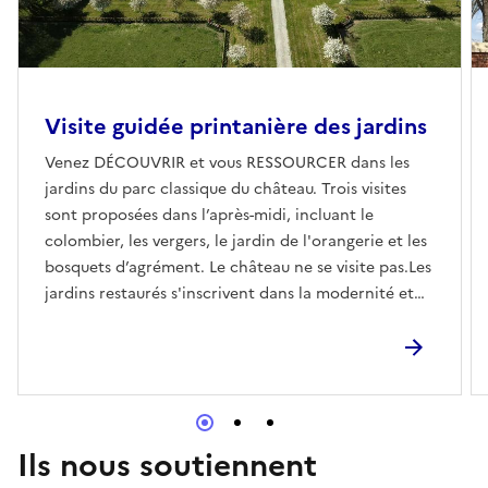
Visite guidée printanière des jardins
Venez DÉCOUVRIR et vous RESSOURCER dans les
jardins du parc classique du château. Trois visites
sont proposées dans l’après-midi, incluant le
colombier, les vergers, le jardin de l'orangerie et les
bosquets d’agrément. Le château ne se visite pas.Les
jardins restaurés s'inscrivent dans la modernité et
conjuguent la vie actuelle à l'héritage du passé.
Potager fleuri, vergers, colombier octogonal,
chambres de verdure dans les bosquets d’agrément
en sous-bois, avenue de tilleuls, cour d’honneur sont
autant de lieux qui agrémenteront votre
promenade.Découvrez le parc sur notre site
Ils nous soutiennent
www.chateaudutroncq.com.