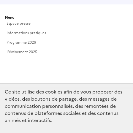
Menu
Espace presse
Informations pratiques
Programme 2026
L'événement 2025
Ce site utilise des cookies afin de vous proposer des
MINISTÈRE
DE LA CULTURE
vidéos, des boutons de partage, des messages de
communication personnalisés, des remontées de
contenus de plateformes sociales et des contenus
animés et interactifs.
legifrance.gouv.fr
info.gouv.fr