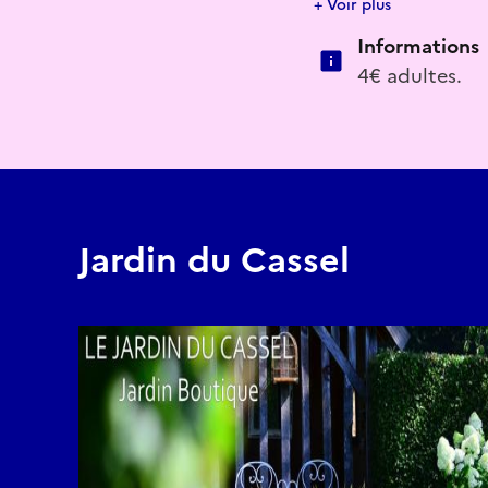
Réserver
+ Voir plus
Lien d'accès pour l'
Informations
4€ adultes.
http://lejardinducasse
Jardin du Cassel