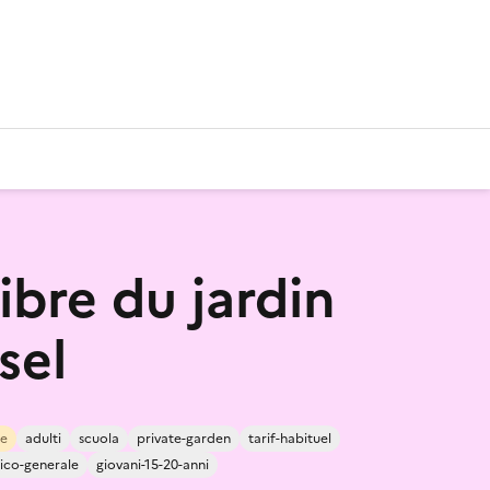
libre du jardin
sel
re
adulti
scuola
private-garden
tarif-habituel
ico-generale
giovani-15-20-anni