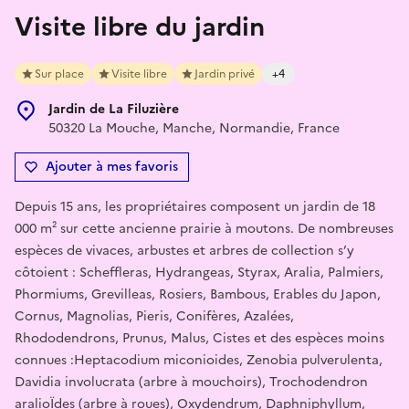
Visite libre du jardin
Sur place
Visite libre
Jardin privé
+4
Jardin de La Filuzière
50320 La Mouche, Manche, Normandie, France
Ajouter à mes favoris
Depuis 15 ans, les propriétaires composent un jardin de 18
000 m² sur cette ancienne prairie à moutons. De nombreuses
espèces de vivaces, arbustes et arbres de collection s’y
côtoient : Scheffleras, Hydrangeas, Styrax, Aralia, Palmiers,
Phormiums, Grevilleas, Rosiers, Bambous, Erables du Japon,
Cornus, Magnolias, Pieris, Conifères, Azalées,
Rhododendrons, Prunus, Malus, Cistes et des espèces moins
connues :Heptacodium miconioides, Zenobia pulverulenta,
Davidia involucrata (arbre à mouchoirs), Trochodendron
aralioÏdes (arbre à roues), Oxydendrum, Daphniphyllum,