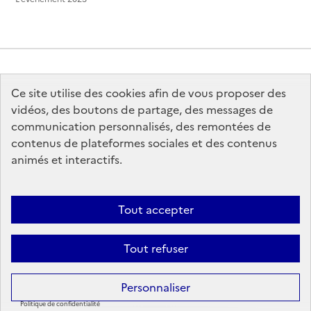
Ce site utilise des cookies afin de vous proposer des
MINISTÈRE
DE LA CULTURE
vidéos, des boutons de partage, des messages de
communication personnalisés, des remontées de
contenus de plateformes sociales et des contenus
animés et interactifs.
legifrance.gouv.fr
info.gouv.fr
Tout accepter
service-public.gouv.fr
data.gouv.fr
Tout refuser
Sauf mention contraire, tous les contenus de ce site sont sous
licence
Personnaliser
etalab-2.0
Politique de confidentialité