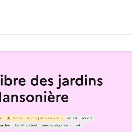
libre des jardins
Mansonière
re
Thème : Les cinq sens au jardin
adulti
scuola
garden
tarif-habituel
medieval-garden
+4