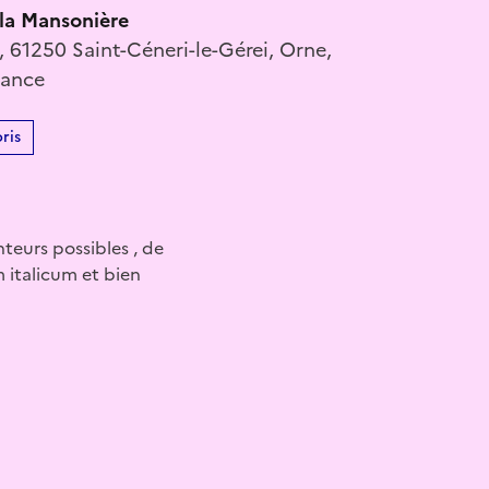
 la Mansonière
 61250 Saint-Céneri-le-Gérei, Orne,
rance
ris
teurs possibles , de
m italicum et bien