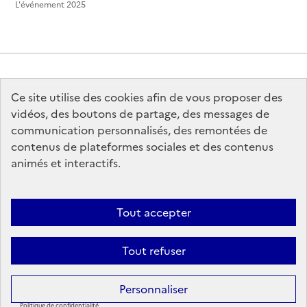
L'événement 2025
Ce site utilise des cookies afin de vous proposer des
MINISTÈRE
DE LA CULTURE
vidéos, des boutons de partage, des messages de
communication personnalisés, des remontées de
contenus de plateformes sociales et des contenus
animés et interactifs.
legifrance.gouv.fr
info.gouv.fr
Tout accepter
service-public.gouv.fr
data.gouv.fr
Tout refuser
Sauf mention contraire, tous les contenus de ce site sont sous
licence
Personnaliser
etalab-2.0
Politique de confidentialité