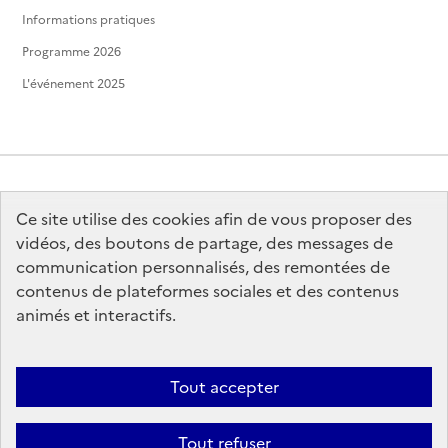
Informations pratiques
Programme 2026
L'événement 2025
Ce site utilise des cookies afin de vous proposer des
MINISTÈRE
DE LA CULTURE
vidéos, des boutons de partage, des messages de
communication personnalisés, des remontées de
contenus de plateformes sociales et des contenus
animés et interactifs.
legifrance.gouv.fr
info.gouv.fr
Tout accepter
service-public.gouv.fr
data.gouv.fr
Tout refuser