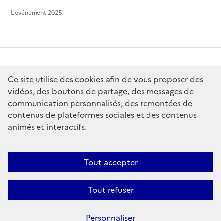
L'événement 2025
Ce site utilise des cookies afin de vous proposer des
MINISTÈRE
DE LA CULTURE
vidéos, des boutons de partage, des messages de
communication personnalisés, des remontées de
contenus de plateformes sociales et des contenus
animés et interactifs.
legifrance.gouv.fr
info.gouv.fr
Tout accepter
service-public.gouv.fr
data.gouv.fr
Tout refuser
Sauf mention contraire, tous les contenus de ce site sont sous
licence
Personnaliser