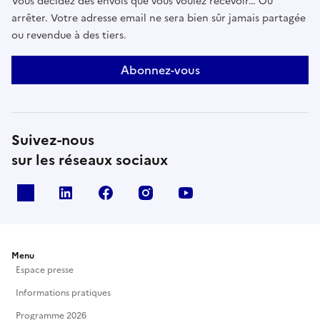
Vous décidez des envois que vous voulez recevoir… Ou
arrêter. Votre adresse email ne sera bien sûr jamais partagée
ou revendue à des tiers.
Abonnez-vous
Suivez-nous
sur les réseaux sociaux
X
Linkedin
Facebook
Instagram
Youtube
Menu
Espace presse
Informations pratiques
Programme 2026