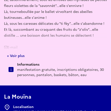
fleurs violettes de la "savonnèt"...elle s'ennivre !
Là, tourneboullée par le ballet virvoltant des abeilles
butineuses...elle s'anime !
Là, sous les caresses délicates du "ti fèy"...elle s'abandonne !
Et là, succombant au craquant des fruits du "z'oliv"...elle
distille ... une boisson dont les humains se délectent !
E-mail
+ Voir plus
ecolambda@ecolambda.org
Informations
manifestation gratuite, inscriptions obligatoires, 30
personnes, pantalon, baskets, bâton, eau
La Mouïna
Localisation