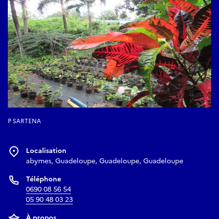
P SARTENA
Localisation
abymes, Guadeloupe, Guadeloupe, Guadeloupe
Téléphone
0690 08 56 54
05 90 48 03 23
À propos