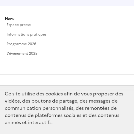
Menu
Espace presse
Informations pratiques
Programme 2026
L'événement 2025
Ce site utilise des cookies afin de vous proposer des
MINISTÈRE
DE LA CULTURE
vidéos, des boutons de partage, des messages de
communication personnalisés, des remontées de
contenus de plateformes sociales et des contenus
animés et interactifs.
legifrance.gouv.fr
info.gouv.fr