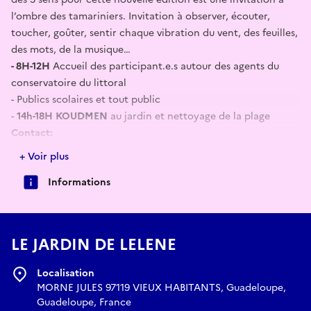
l’ombre des tamariniers. Invitation à observer, écouter,
toucher, goûter, sentir chaque vibration du vent, des feuilles,
des mots, de la musique…
- 8H-12H
Accueil des participant.e.s autour des agents du
conservatoire du littoral
- Publics scolaires et tout public
-
14h-18H KOUDMEN
au jardin et nettoyage de la plage
Contact:
Marie-Hélène POULAIN +590 690 202605
+ Voir plus
Évelyne DANOIS +590 690 322477
Informations
Samedi 1er juin au jardin
Télumée productions et Les Amis de Artistik Rézo Caraïbes,
En partenariat avec GWOKAYÈLA au jardin de Lèlène, Une
LE JARDIN DE LELENE
collaboration avec Marie-Hélène POULAIN et Évelyne
DANOIS *Rendez-Vous au jardin de Lèlène* Chemin de la
Localisation
Plage de l’Étang, 97119 Vieux-Habitants Samedi 1er juin:
MORNE JULES 97119 VIEUX HABITANTS, Guadeloupe,
Rendez-vous au jardin autour des 5 sens…
Guadeloupe, France