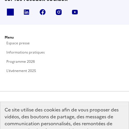
X
Linkedin
Facebook
Instagram
Youtube
Menu
Espace presse
Informations pratiques
Programme 2026
L'événement 2025
Ce site utilise des cookies afin de vous proposer des
MINISTÈRE
DE LA CULTURE
vidéos, des boutons de partage, des messages de
communication personnalisés, des remontées de