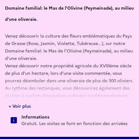
Domaine familial: le Mas de l'Olivine (Peymeinade), au milieu
d'une oliveraie.
Venez découvrir la culture des fleurs emblématiques du Pays
de Grasse (Rose, Jasmin, Violette, Tubéreuse...), sur notre
Domaine familial: le Mas de l'Olivine (Peymeinade), au milieu
d'une oliveraie.
Venez découvrir notre propriété agricole du XVIIIème siècle
de plus d’un hectare, lors d’une visite commentée, vous
pourrez déambuler dans une oliveraie de plus de 300 oliviers.
Au rythme des restanques, vous découvrirez également des
plantes à parfum d’exception cultivées traditionnellement
dans le Pays de Grasse.
+ Voir plus
Le propriétaire, un passionné des plantes à parfum, ayant
Informations
créé des jardins dans le monde entier, vous fera découvrir
Gratuit. Les visites se font en fonction des arrivées
l'univers des Roses Centifolia, de la Tubéreuse, du Jasmin, de
la Violette...