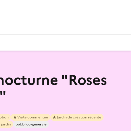
 nocturne "Roses
"
iption
Visite commentée
Jardin de création récente
 jardin
pubblico-generale