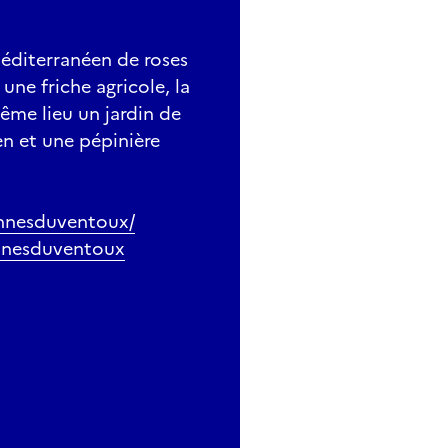
méditerranéen de roses
 une friche agricole, la
ême lieu un jardin de
en et une pépinière
ennesduventoux/
nnesduventoux