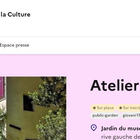
la Culture
Espace presse
Atelie
Sur place
Sur inscr
public-garden
giovani-1
Jardin du mus
rive gauche de