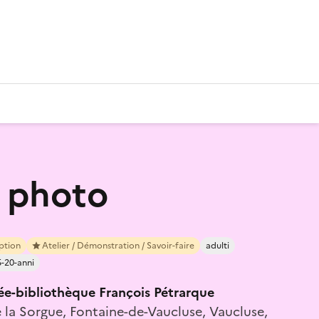
r photo
iption
Atelier / Démonstration / Savoir-faire
adulti
5-20-anni
ée-bibliothèque François Pétrarque
 la Sorgue, Fontaine-de-Vaucluse, Vaucluse,