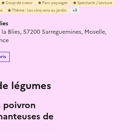
Coup de coeur
Parc paysager
Spectacle / Lecture
le
Thème : Les cinq sens au jardin
+3
lies
la Blies, 57200 Sarreguemines, Moselle,
ance
ris
de légumes
n poivron
chanteuses de