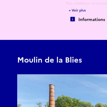
Ces végétaux spectacu
légumes. Mais pas de s
+ Voir plus
Ces légumes vous livre
Informations
sèmeront du rêve dans 
Moulin de la Blies