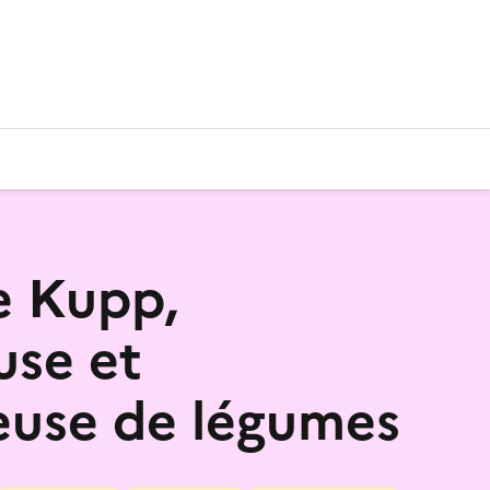
e Kupp,
use et
use de légumes