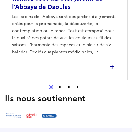
l'Abbaye de Daoulas
Les jardins de l’Abbaye sont des jardins d’agrément,
créés pour la promenade, la découverte, la
contemplation ou le repos. Tout est composé pour
la qualité des points de vue, les couleurs au fil des
saisons, l’harmonie des espaces et le plaisir de s’y
balader. Dédiés aux plantes médicinales, ils
regroupent une sélection d’essences venues de
toute la planète. Chaque année les jardins
accueillent une exposition photographique et en
2024, ce sont les photographies de Françoise
Huguier qui y prennent place avec Les balades
photographiques de Daoulas.
Ils nous soutiennent