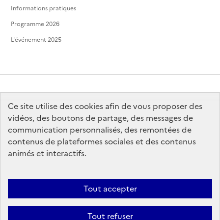
Informations pratiques
Programme 2026
L'événement 2025
Ce site utilise des cookies afin de vous proposer des
MINISTÈRE
DE LA CULTURE
vidéos, des boutons de partage, des messages de
communication personnalisés, des remontées de
contenus de plateformes sociales et des contenus
animés et interactifs.
legifrance.gouv.fr
info.gouv.fr
Tout accepter
service-public.gouv.fr
data.gouv.fr
Tout refuser