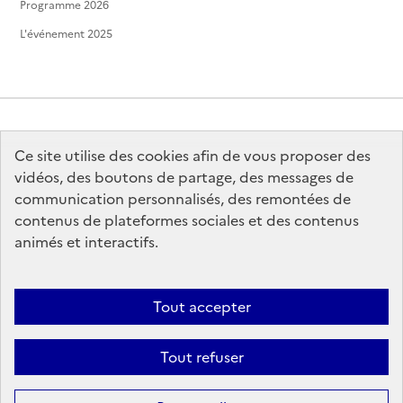
Programme 2026
L'événement 2025
Ce site utilise des cookies afin de vous proposer des
MINISTÈRE
DE LA CULTURE
vidéos, des boutons de partage, des messages de
communication personnalisés, des remontées de
contenus de plateformes sociales et des contenus
animés et interactifs.
legifrance.gouv.fr
info.gouv.fr
Tout accepter
service-public.gouv.fr
data.gouv.fr
Tout refuser
Sauf mention contraire, tous les contenus de ce site sont sous
licence