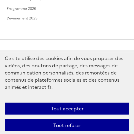
Programme 2026
L'événement 2025
Ce site utilise des cookies afin de vous proposer des
MINISTÈRE
DE LA CULTURE
vidéos, des boutons de partage, des messages de
communication personnalisés, des remontées de
contenus de plateformes sociales et des contenus
animés et interactifs.
legifrance.gouv.fr
info.gouv.fr
Tout accepter
service-public.gouv.fr
data.gouv.fr
Tout refuser