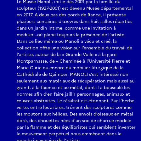
Le Musée Manoli, initié dès 2001 par la famille du
sculpteur (1927-2001) est devenu Musée départemental
en 2017. A deux pas des bords de Rance, il présente
plusieurs centaines d’œuvres dans huit salles réparties
dans un jardin intime, comme une invitation à
méditer...où plane toujours la présence de l’artiste.
Dans ce lieu même où Manoli a vécu et créé, la
collection offre une vision sur l’ensemble du travail de
l’artiste, auteur de la « Grande Voile » à la gare
Montparnasse, de « Cheminée à l’Université Pierre et
Marie Curie ou encore du mobilier liturgique de la
Cathédrale de Quimper. MANOLI s’est intéressé non
seulement aux matériaux de récupération mais aussi au
granit, à la faïence et au métal, dont il a bousculé les
normes afin d’en faire jaillir personnages, animaux et
œuvres abstraites. Le résultat est étonnant. Sur l’herbe
verte, entre les arbres, trônent des sculptures comme
les moutons aux hélices. Des envols d’oiseaux en métal
doré, des chouettes nées d’un soc de charrue modelé
par la flamme et des équilibristes qui semblent inventer
le mouvement perpétuel nous emmènent dans le
monde imaginaire de l’artiste.