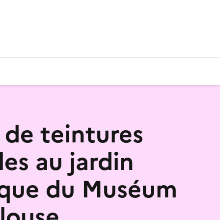
 de teintures
es au jardin
ique du Muséum
louse