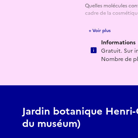
Quelles molécules conf
cadre de la cosmétique
Atelier « teintures vég
+ Voir plus
Informations
Gratuit. Sur i
Nombre de plac
Jardin botanique Henri-
du muséum)