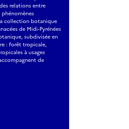
des relations entre
es phénomènes
a collection botanique
enacées de Midi-Pyrénées
otanique, subdivisée en
e : forêt tropicale,
tropicales à usages
 s'accompagnent de