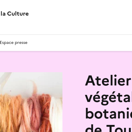
la Culture
Espace presse
Atelier
végétal
botan
de Tou