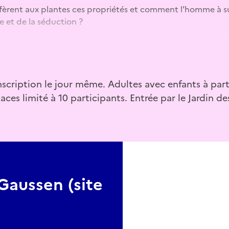
èrent aux plantes ces propriétés et comment l’homme à su 
 et de la séduction ?
étales » : Venez teindre du tissu avec les plantes tinctoriales
nscription le jour même. Adultes avec enfants à part
es limité à 10 participants. Entrée par le Jardin de
Gaussen (site