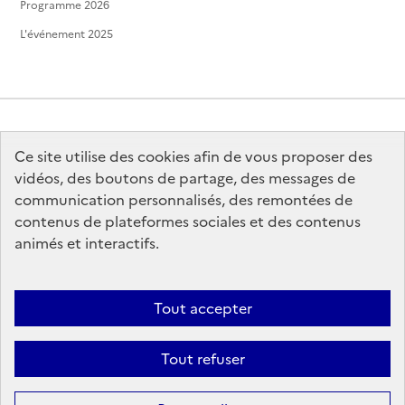
Programme 2026
L'événement 2025
Ce site utilise des cookies afin de vous proposer des
MINISTÈRE
DE LA CULTURE
vidéos, des boutons de partage, des messages de
communication personnalisés, des remontées de
contenus de plateformes sociales et des contenus
animés et interactifs.
legifrance.gouv.fr
info.gouv.fr
Tout accepter
service-public.gouv.fr
data.gouv.fr
Tout refuser
Sauf mention contraire, tous les contenus de ce site sont sous
licence