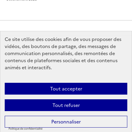
Ce site utilise des cookies afin de vous proposer des
MINISTÈRE
DE LA CULTURE
vidéos, des boutons de partage, des messages de
communication personnalisés, des remontées de
contenus de plateformes sociales et des contenus
animés et interactifs.
legifrance.gouv.fr
info.gouv.fr
Tout accepter
service-public.gouv.fr
data.gouv.fr
Tout refuser
Sauf mention contraire, tous les contenus de ce site sont sous
licence
Personnaliser
etalab-2.0
Politique de confidentialité