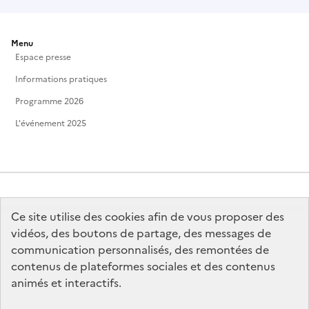
Menu
Espace presse
Informations pratiques
Programme 2026
L'événement 2025
Ce site utilise des cookies afin de vous proposer des
MINISTÈRE
DE LA CULTURE
vidéos, des boutons de partage, des messages de
communication personnalisés, des remontées de
contenus de plateformes sociales et des contenus
animés et interactifs.
legifrance.gouv.fr
info.gouv.fr