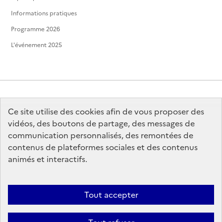
Informations pratiques
Programme 2026
L'événement 2025
Ce site utilise des cookies afin de vous proposer des
MINISTÈRE
DE LA CULTURE
vidéos, des boutons de partage, des messages de
communication personnalisés, des remontées de
contenus de plateformes sociales et des contenus
animés et interactifs.
legifrance.gouv.fr
info.gouv.fr
Tout accepter
service-public.gouv.fr
data.gouv.fr