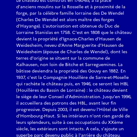
Le château est construit en 1760-65, à la place
d'anciens moulins sur la Rosselle et à proximité de la
forge, par la célèbre famille lorraine des De Wendel
(Charles De Wendel est alors maître des forges
d'Hayange). L'autorisation est obtenue du Duc de
Lorraine Stanislas en 1758. C'est en 1808 que le château
devient la propriété d’Ignace-Charles d’Hausen de
Weidesheim, neveu d’Anne Marguerite d’Hausen de
Weidesheim (épouse de Charles de Wendel), dont les
terres d'origine se situent sur la commune de
Kalhausen, non loin de Bitche et Sarreguemines. La
bâtisse deviendra la propriété des Gouvy en 1882. En
1937, c'est la Compagnie Houillère de Sarre-et-Moselle
qui rachète le château puis, en 1946, ce seront les HBL
(Houillères du Bassin de Lorraine) : le château devient
le siège de leur Conseil d’Administration. Jusqu'en 1996,
il accueillera des patrons des HBL, avant leur fin
progressive. Depuis 2003, il est devenu l'Hôtel de Ville
d'Hombourg-Haut. Si les intérieurs n'ont rien gardé de
leurs splendeurs, suite à ces occupations du XXème
siècle, les extérieurs sont intacts. A cela, s'ajoute un
superbe parc devenu public à l'arrière du château.