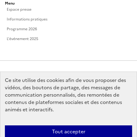
Menu
Espace presse
Informations pratiques
Programme 2026
L'événement 2025
Ce site utilise des cookies afin de vous proposer des
MINISTÈRE
DE LA CULTURE
vidéos, des boutons de partage, des messages de
communication personnalisés, des remontées de
contenus de plateformes sociales et des contenus
animés et interactifs.
legifrance.gouv.fr
info.gouv.fr
Tout accepter
service-public.gouv.fr
data.gouv.fr