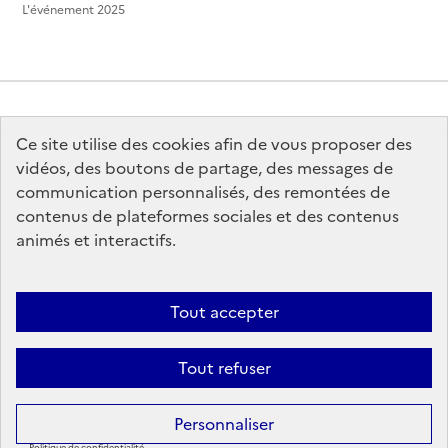
L'événement 2025
Ce site utilise des cookies afin de vous proposer des
MINISTÈRE
DE LA CULTURE
vidéos, des boutons de partage, des messages de
communication personnalisés, des remontées de
contenus de plateformes sociales et des contenus
animés et interactifs.
legifrance.gouv.fr
info.gouv.fr
Tout accepter
service-public.gouv.fr
data.gouv.fr
Tout refuser
Sauf mention contraire, tous les contenus de ce site sont sous
licence
Personnaliser
etalab-2.0
Politique de confidentialité