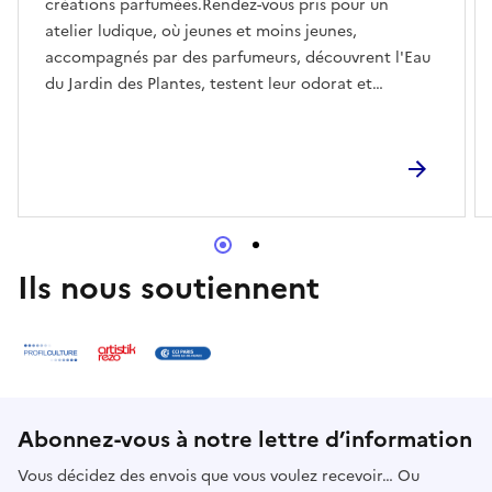
créations parfumées.Rendez-vous pris pour un
atelier ludique, où jeunes et moins jeunes,
accompagnés par des parfumeurs, découvrent l'Eau
du Jardin des Plantes, testent leur odorat et
s'initient également à la création de
fragrances.Repartez avec votre version de l'Eau du
Jardin des Plantes. Eveillez vos sens, laissez parler
votre créativité. En lien avec "la balade sensorielle".
Ils nous soutiennent
Abonnez-vous à notre lettre d’information
Vous décidez des envois que vous voulez recevoir… Ou