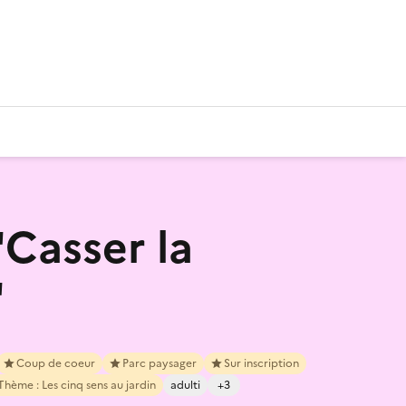
"Casser la
"
Coup de coeur
Parc paysager
Sur inscription
Thème : Les cinq sens au jardin
adulti
+3