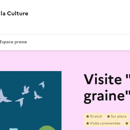
la Culture
Espace presse
Visite 
graine
Gratuit
Sur place
Visite commentée