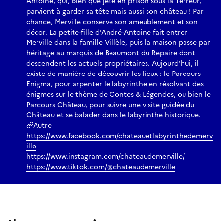
Antoine, qui, bien que jeté en prison sous la Terreur,
parvient à garder sa tête mais aussi son château ! Par
chance, Merville conserve son ameublement et son
décor. La petite-fille d’André-Antoine fait entrer
Merville dans la famille Villèle, puis la maison passe par
héritage au marquis de Beaumont du Repaire dont
descendent les actuels propriétaires. Aujourd'hui, il
existe de manière de découvrir les lieux : le Parcours
Enigma, pour arpenter le labyrinthe en résolvant des
énigmes sur le thème de Contes & Légendes, ou bien le
Parcours Château, pour suivre une visite guidée du
Château et se balader dans le labyrinthe historique.
Autre
https://www.facebook.com/chateauetlabyrinthedemerv
ille
https://www.instagram.com/chateaudemerville/
https://www.tiktok.com/@chateaudemerville