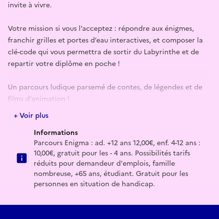
invite à vivre.
Votre mission si vous l’acceptez : répondre aux énigmes,
franchir grilles et portes d’eau interactives, et composer la
clé-code qui vous permettra de sortir du Labyrinthe et de
repartir votre diplôme en poche !
Un parcours ludique parsemé de contes, de légendes et de
films d’animation !
+ Voir plus
Réserver
Informations
Lien d'accès pour l'évènement en ligne
Parcours Enigma : ad. +12 ans 12,00€, enf. 4-12 ans :
10,00€, gratuit pour les - 4 ans. Possibilités tarifs
réduits pour demandeur d'emplois, famille
https://labyrinthe-de-merville.qweekle.com/shop/labyrinthe-
nombreuse, +65 ans, étudiant. Gratuit pour les
de-merville?lang=fr
personnes en situation de handicap.