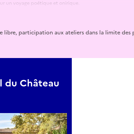
ur un voyage poétique et onirique.
des jardiniers, ou pour prolonger la visite patrimoniale des j
er d’actes en solo ou duo de 20 à 50 min. Les artistes inviter
n avec la nature, à se plonger dans une lecture sensible de 
e libre, participation aux ateliers dans la limite des
paces de poésie et convivialité.
fection de gites à insectes accompagné d’animations autour de la 
ice sur les jardins urbain.
l du Château