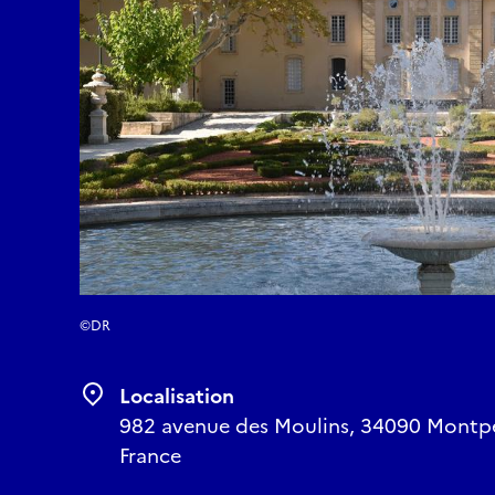
©DR
Localisation
982 avenue des Moulins, 34090 Montpell
France