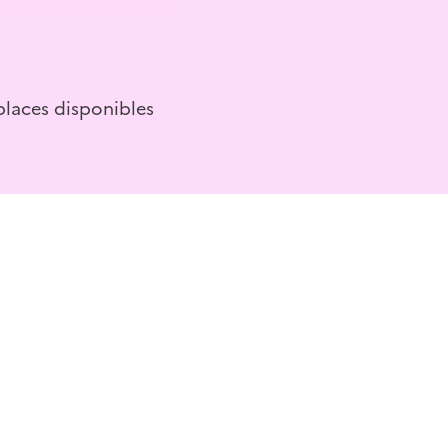
ardins, les visiteurs
ont le public à
leur environnement, et
 places disponibles
pollinisation