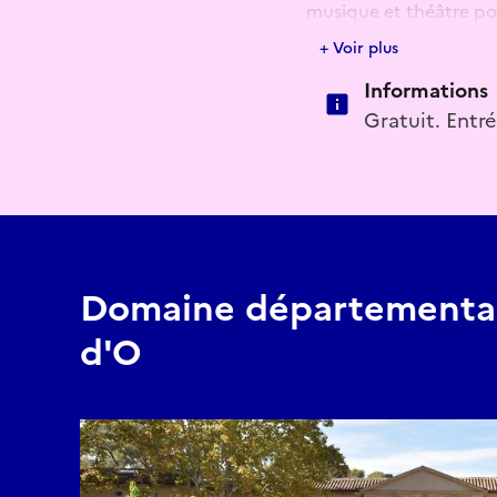
musique et théâtre po
+ Voir plus
Après l’atelier matinal 
Informations
seront invités à profit
interroger leur relatio
Gratuit. Entré
à se relier autour d’es
Atelier autour de l'eau
Atelier (dimanche) con
Exposition en libre serv
Domaine départementa
d'O