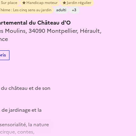
Sur place
Handicap moteur
Jardin régulier
hème : Les cinq sens au jardin
adulti
+3
rtemental du Château d'O
s Moulins, 34090 Montpellier, Hérault,
nce
ris
e du château et de son
 de jardinage et la
sensorialité, la nature
cirque, contes,