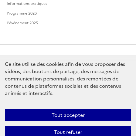
Informations pratiques
Programme 2026
L'événement 2025
Ce site utilise des cookies afin de vous proposer des
MINISTÈRE
DE LA CULTURE
vidéos, des boutons de partage, des messages de
communication personnalisés, des remontées de
contenus de plateformes sociales et des contenus
animés et interactifs.
legifrance.gouv.fr
info.gouv.fr
Tout accepter
service-public.gouv.fr
data.gouv.fr
Tout refuser