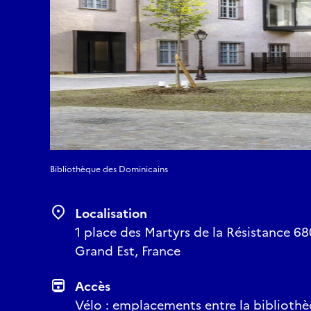
Bibliothèque des Dominicains
Localisation
1 place des Martyrs de la Résistance 6
Grand Est, France
Accès
Vélo : emplacements entre la bibliothèq