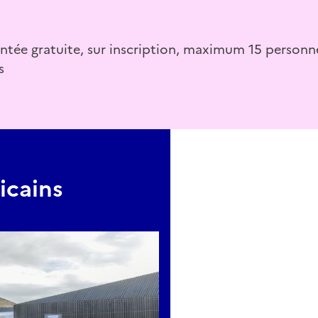
tée gratuite, sur inscription, maximum 15 personne
mar.fr
s
icains