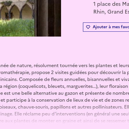
1 place des M
Rhin, Grand Es
Ajouter à mes favo
née de nature, résolument tournée vers les plantes et leurs
omathérapie, propose 2 visites guidées pour découvrir la pr
nicains. Composée de fleurs annuelles, bisannuelles et viv
la région (coquelicots, bleuets, marguerites…), leur floraiso
ie est une belle alternative au gazon et présente de nombre
et participe à la conservation de lieux de vie et de zones r
oiseaux, chauve-souris, papillons et autres pollinisateurs. E
dinage. Elle réclame peu d’interventions (en général une seu
 aux plantes de monter en graine et ainsi de se ressemer t
e. Cela fait d’elle une bonne réponse à l’évolution climatiq