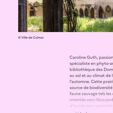
© Ville de Colmar
Caroline Guth, passion
spécialiste en phyto-ar
bibliothèque des Domi
au sol et au climat de 
l’automne. Cette prair
source de biodiversité 
faune sauvage tels les 
orientée vers l’éco-jar
d’année pour permettre
nécessite pas d’arrosag