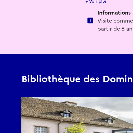
+ Voir plus
Informations
E-mail
Visite commen
peggy.guerri-roth@col
partir de 8 an
Bibliothèque des Domin