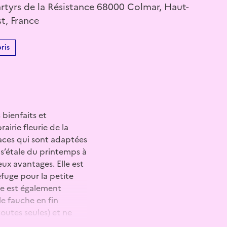
artyrs de la Résistance 68000 Colmar, Haut-
t, France
ris
 bienfaits et
airie fleurie de la
aces qui sont adaptées
n s’étale du printemps à
ux avantages. Elle est
efuge pour la petite
lle est également
le fauche en fin
outes seules) et ne
ue.