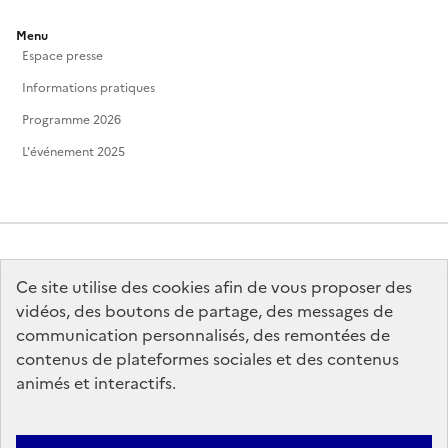
Menu
Espace presse
Informations pratiques
Programme 2026
L'événement 2025
Ce site utilise des cookies afin de vous proposer des
MINISTÈRE
DE LA CULTURE
vidéos, des boutons de partage, des messages de
communication personnalisés, des remontées de
contenus de plateformes sociales et des contenus
animés et interactifs.
legifrance.gouv.fr
info.gouv.fr