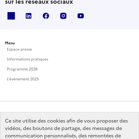
sur les réseaux sociaux
X
Linkedin
Facebook
Instagram
Youtube
Menu
Espace presse
Informations pratiques
Programme 2026
L'événement 2025
Ce site utilise des cookies afin de vous proposer des
MINISTÈRE
DE LA CULTURE
vidéos, des boutons de partage, des messages de
communication personnalisés, des remontées de