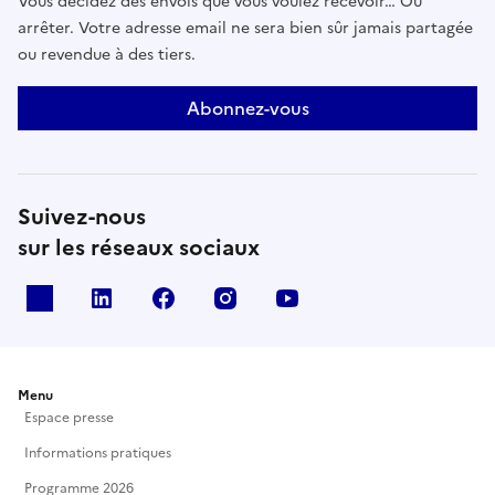
Vous décidez des envois que vous voulez recevoir… Ou
arrêter. Votre adresse email ne sera bien sûr jamais partagée
ou revendue à des tiers.
Abonnez-vous
Suivez-nous
sur les réseaux sociaux
X
Linkedin
Facebook
Instagram
Youtube
Menu
Espace presse
Informations pratiques
Programme 2026