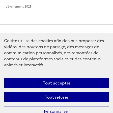
L'événement 2025
Ce site utilise des cookies afin de vous proposer des
MINISTÈRE
DE LA CULTURE
vidéos, des boutons de partage, des messages de
communication personnalisés, des remontées de
contenus de plateformes sociales et des contenus
animés et interactifs.
legifrance.gouv.fr
info.gouv.fr
Tout accepter
service-public.gouv.fr
data.gouv.fr
Tout refuser
Sauf mention contraire, tous les contenus de ce site sont sous
licence
Personnaliser