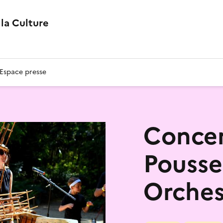
la Culture
Espace presse
Concer
Pouss
Orches