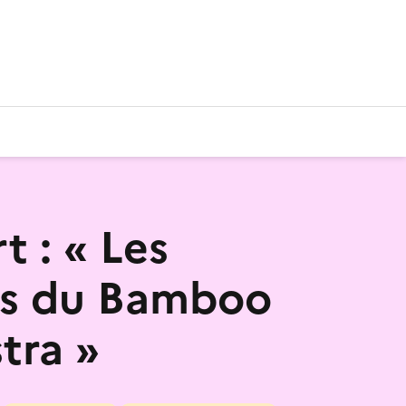
t : « Les
es du Bamboo
tra »