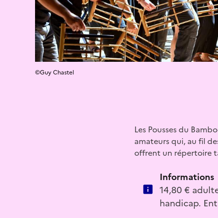
©Guy Chastel
Les Pousses du Bamboo
amateurs qui, au fil 
offrent un répertoire 
Informations
14,80 € adulte
handicap. Entr