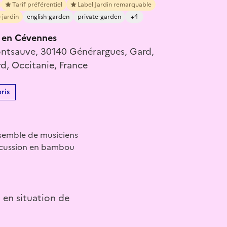
Tarif préférentiel
Label Jardin remarquable
 jardin
english-garden
private-garden
+4
 en Cévennes
ntsauve, 30140 Générargues, Gard,
d, Occitanie, France
ris
nsemble de musiciens
ercussion en bambou
s en situation de