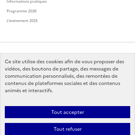
Informations pratiques
Programme 2026
L'événement 2025
Ce site utilise des cookies afin de vous proposer des
MINISTÈRE
DE LA CULTURE
vidéos, des boutons de partage, des messages de
communication personnalisés, des remontées de
contenus de plateformes sociales et des contenus
animés et interactifs.
legifrance.gouv.fr
info.gouv.fr
Tout accepter
service-public.gouv.fr
data.gouv.fr
Tout refuser