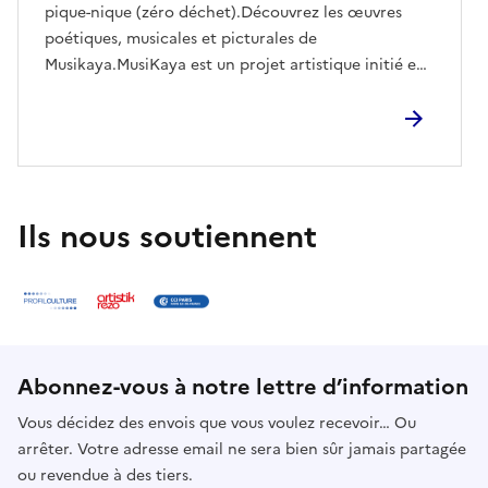
pique-nique (zéro déchet).Découvrez les œuvres
poétiques, musicales et picturales de
Musikaya.MusiKaya est un projet artistique initié en
2015 par Céline Lassalle (auteure, poétesse &
parolière).Il s’agit de la création de chansons
inspirées des romans de Pierre Lassalle
https://www.editions-terre-de-
lumiere.com/euro/catalogue/livres/romans/, dans un
style poétique-épique.MusiKaya vise à vivre des
Ils nous soutiennent
expériences novatrices, afin d’incarner les valeurs
d’un vrai Nouveau Monde dans un état d’esprit
héroïque & harmonieux. Une projet inspiré des
romans héroïques et fraternels, un moment de
beauté, d'amour et d'espérance dont nous avons
tous besoin ! Animations à l'abri en cas
Abonnez-vous à notre lettre d’information
d'intempéries.https://lessensdes5continents.fr/rende
Vous décidez des envois que vous voulez recevoir… Ou
z-vous-aux-jardins-1-2-juin-2024/
arrêter. Votre adresse email ne sera bien sûr jamais partagée
ou revendue à des tiers.