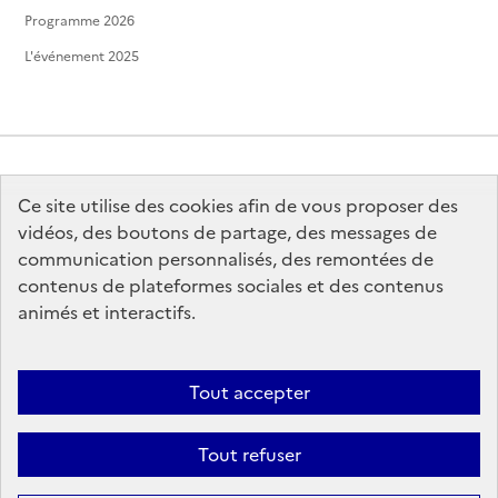
Programme 2026
L'événement 2025
Ce site utilise des cookies afin de vous proposer des
MINISTÈRE
DE LA CULTURE
vidéos, des boutons de partage, des messages de
communication personnalisés, des remontées de
contenus de plateformes sociales et des contenus
animés et interactifs.
legifrance.gouv.fr
info.gouv.fr
Tout accepter
service-public.gouv.fr
data.gouv.fr
Tout refuser