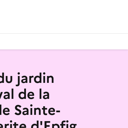
du jardin
al de la
le Sainte-
rite d'Epfig