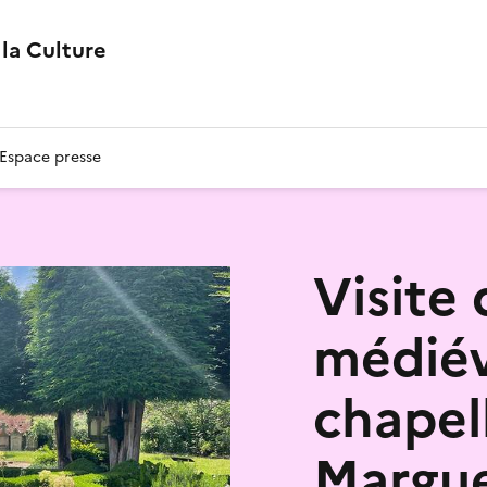
la Culture
Espace presse
Visite 
médiév
chapel
Margue