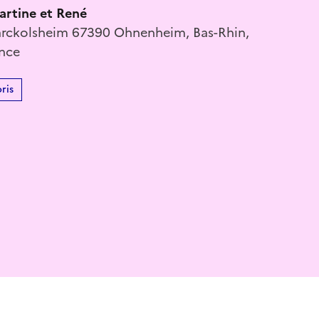
artine et René
arckolsheim 67390 Ohnenheim, Bas-Rhin,
ance
ris