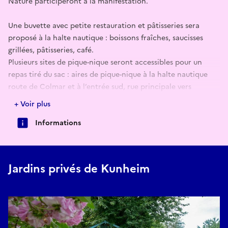
Nature participeront à la manifestation.
Une buvette avec petite restauration et pâtisseries sera
proposé à la halte nautique : boissons fraîches, saucisses
grillées, pâtisseries, café.
Plusieurs sites de pique-nique seront accessibles pour un
repas tiré du sac : aires de pique-nique à la halte nautique
route de Colmar et à l’entrée sud, rue principale vers
Biesheim et au bout de la rue des Pêcheurs sur le chemin de
+ Voir plus
l’halage.
Informations
Les jardins peuvent être visités sans ordre fixe, selon les
envies des visiteurs.
Programme à venir.
Jardins privés de Kunheim
Chiens non admis dans les jardins privés. Visiteurs, merci de
respecter les lieux.