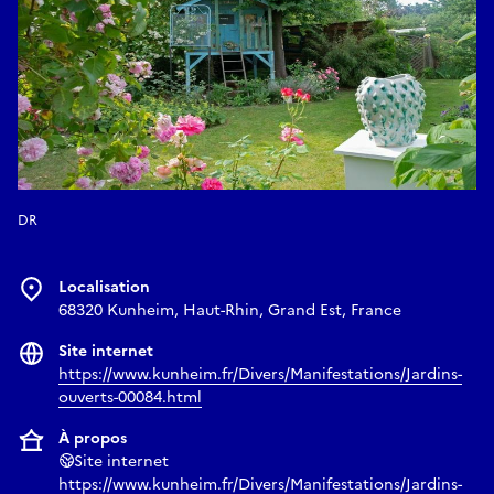
DR
Localisation
68320 Kunheim, Haut-Rhin, Grand Est, France
Site internet
https://www.kunheim.fr/Divers/Manifestations/Jardins-
ouverts-00084.html
À propos
Site internet
https://www.kunheim.fr/Divers/Manifestations/Jardins-