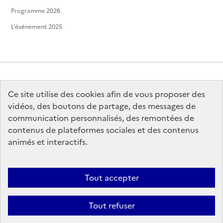
Programme 2026
L'événement 2025
Ce site utilise des cookies afin de vous proposer des
MINISTÈRE
DE LA CULTURE
vidéos, des boutons de partage, des messages de
communication personnalisés, des remontées de
contenus de plateformes sociales et des contenus
animés et interactifs.
legifrance.gouv.fr
info.gouv.fr
Tout accepter
service-public.gouv.fr
data.gouv.fr
Tout refuser