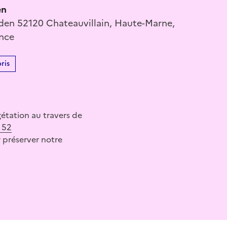
en
den 52120 Chateauvillain, Haute-Marne,
ance
ris
gétation au travers de
 52
 préserver notre