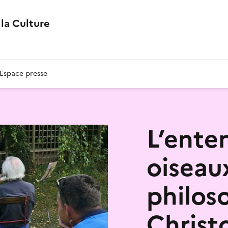
la Culture
Espace presse
L’ente
oiseau
philos
Christ