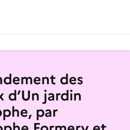
ndement des
x d’Un jardin
ophe, par
ophe Formery et