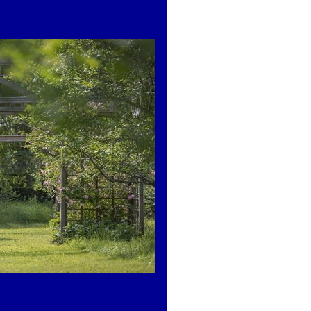
o dare buon giuditio di qualunque soggetto scientifico : ma
unte insieme.”
es sens sans la raison autant que la raison sans les sens ne p
quel sujet scientifique : mais bien quand les deux appréciat
n-philosophe.com/videos/AH-par-DS.mp4
jimdofree.com/l-orchestre-de-fl%C3%BBtes-%C3%A0-bec/
e.fr