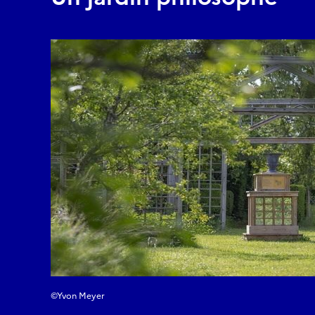
senza il senso potrann
due parti saranno aggi
“Ainsi, je dirais que l
jugement sur n’importe 
ensemble.”
Pour en savoir plus :
https://www.un-jardi
https://fiatiinsieme.
E-mail
ecatherine.kern@orang
©Yvon Meyer