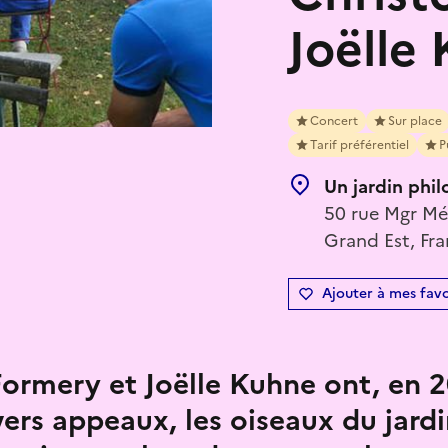
Joëlle
Concert
Sur place
Tarif préférentiel
P
Un jardin phi
50 rue Mgr Mé
Grand Est, Fr
Ajouter à mes favo
ormery et Joëlle Kuhne ont, en 20
vers appeaux, les oiseaux du jard