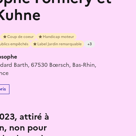
 Kuhne
Coup de coeur
Handicap moteur
ublics empêchés
Label Jardin remarquable
+3
losophe
dard Barth, 67530 Bœrsch, Bas-Rhin,
ance
ris
23, attiré à
in, non pour