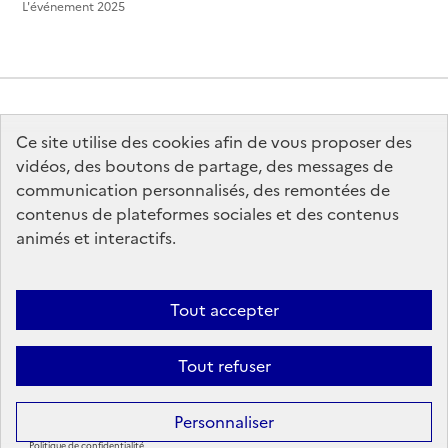
L'événement 2025
Ce site utilise des cookies afin de vous proposer des
MINISTÈRE
DE LA CULTURE
vidéos, des boutons de partage, des messages de
communication personnalisés, des remontées de
contenus de plateformes sociales et des contenus
animés et interactifs.
legifrance.gouv.fr
info.gouv.fr
Tout accepter
service-public.gouv.fr
data.gouv.fr
Tout refuser
Sauf mention contraire, tous les contenus de ce site sont sous
licence
Personnaliser
etalab-2.0
Politique de confidentialité